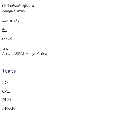
เว็บไซต์ระดับภูมิภาค
อังกฤษ/อเมริกา
ออสเตรเลีย
จีน
เกาหลี
ไทย
Ansys ASEAN
Ansys China
โซลูชั่น
IIOT
CAE
PLM
AR/XR