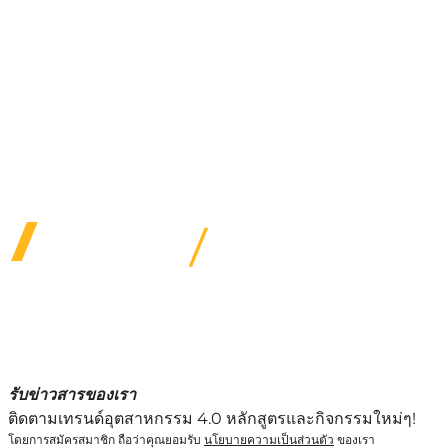
A channel partner undergoes rigorous training and
testing to receive a product line certification.
CADIT is proud to provide certified service to our
customers in 5 Ansys Product Line Categories.
We provide several subsidized specialty training
options & quality service for customers under our
care.
รับข่าวสารของเรา
ติดตามเทรนด์อุตสาหกรรม 4.0 หลักสูตรและกิจกรรมใหม่ๆ!
โดยการสมัครสมาชิก ถือว่าคุณยอมรับ
นโยบายความเป็นส่วนตัว
ของเรา