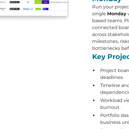
Run your projec
single
Monday
w
based teams. Pl
connected boar
across stakehol
milestones, ris
bottlenecks bef
Key Proje
Project boar
deadlines.
Timeline and
dependenci
Workload vie
burnout.
Portfolio das
business uni