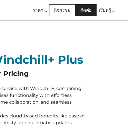
ราคา
กิจกรรม
ติดต่อ
เรียนรู้
indchill+ Plus
r Pricing
service with Windchill+, combining
es functionality with effortless
time collaboration, and seamless
udes cloud-based benefits like ease of
lability, and automatic updates.