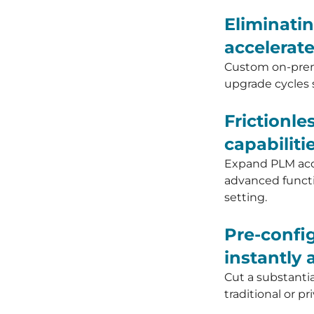
Eliminati
accelerate
Custom on-prem
upgrade cycles s
Frictionl
capabilit
Expand PLM acce
advanced functi
setting.
Pre-confi
instantly 
Cut a substanti
traditional or 