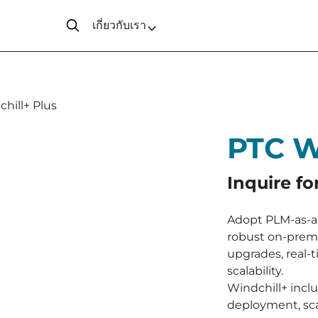
เกี่ยวกับเรา
hill+ Plus
PTC W
Inquire fo
Adopt PLM-as-a-
robust on-premis
upgrades, real-
scalability.
Windchill+ incl
deployment, sca