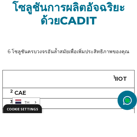
โซลูชันการผลิตอัจฉริยะ
ด้วยCADIT
6 โซลูชันครบวงจรอันล้ำสมัยเพื่อเพิ่มประสิทธิภาพของคุณ
1
IIOT
2
CAE
3
PLM
TH
wg
COOKIE SETTINGS
4
AR/XR
5
SLM
6
ALM