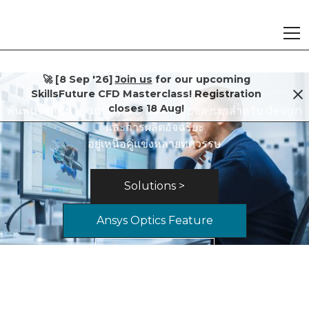
พรุ่งนี้
EdgeLinx Telematics
คาดการณ์สิ่งที่จะเกิดขึ้น
วิวัฒนาการการดำเนิน
เชื่อมต่อ เพิ่ม
นำ
Technology
🚀 [8 Sep '26]
Join us
for our upcoming
Fleet Management
งานด้านอุตสาหกรรม
ประสิทธิภาพ เติบโต
SkillsFuture CFD Masterclass! Registration
Ansys
is an industry leader for engineering
วันนี้
closes 18 Aug!
ค้นพบโซลูชัน Industry 4.0 อันล้ำสมัยของเราสำหรับ design
Ansys
simulation software.
Fluent, Mechanical,
และการผลิตอัจฉริยะ
EdgeLinx is a plug-and-play telematics solution for
PTC เป็นผู้นำในอุตสาหกรรมแบบบูรณาการ product
CAD-IT นำเสนอ NodeLinx -
Ansys
Optics, Granta MI, HFSS, Discovery - The
อยู่เหนือคู่แข่งหลายทศวรรษ
suite
ชุดแอปพลิเคชันสำหรับการตรวจสอบที่เปลี่ยนแปลงโรงงาน
lifecycle management โซลูชัน PTC Creo, Windchill,
managing fleets and assets across light and heavy
has greatly reduced our clients' reliance on costly
Vuforia, Thingworx, ServiceMax - PTC เชื่อมช่องว่างใน
vehicles. Powered by CAD-IT, a trusted IIoT partner
อุตสาหกรรมของคุณให้เป็นดิจิทัล NodeLinx ได้รับการ
physical prototypes, all while improving product
for enterprise projects in Asia, Australia, the UK, and
ทุกขั้นตอนของวงจรชีวิตผลิตภัณฑ์ของคุณตั้งแต่ design -
ออกแบบมาเพื่อทำงานร่วมกับโซลูชัน IIOT สำหรับ
Solutions >
efficiency and performance and time to market.
อุตสาหกรรม เพื่อให้สามารถปรับขนาดตามความต้องการของ
engineering การผลิตและการบริการ ลดขั้นตอนการทำงาน
the USA.
เพิ่มความร่วมมือ และลดเวลาในการออกสู่ตลาด
คุณได้
Ansys Optics Feature
EdgeLinx Telematics Systems
About Us
Solutions >
Explore NodeLinx
Top ASEAN distributor
1995 to 2025
Explore NodeLinx
Total Systems Integrator
since 2016
Our Solutions >