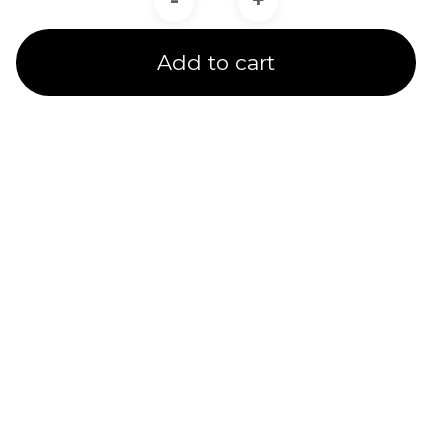
-
+
Add to cart
Product Line
Expertise
A channel partner undergoes rigorous training and
testing to receive a product line certification.
CADIT is proud to provide certified service to our
customers in 5 Ansys Product Line Categories.
We provide several subsidized specialty training
options & quality service for customers under our
care.