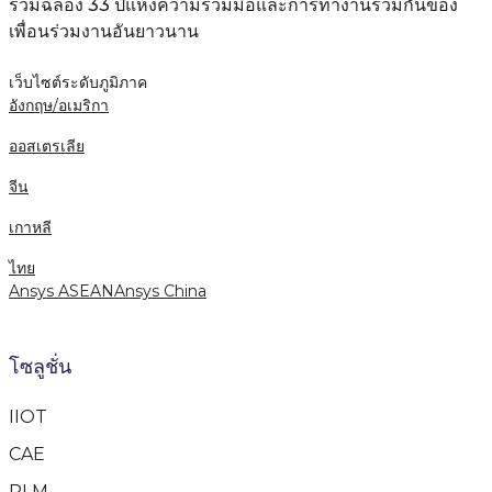
ร่วมฉลอง 33 ปีแห่งความร่วมมือและการทำงานร่วมกันของ
เพื่อนร่วมงานอันยาวนาน
เว็บไซต์ระดับภูมิภาค
อังกฤษ/อเมริกา
ออสเตรเลีย
จีน
เกาหลี
ไทย
Ansys ASEAN
Ansys China
โซลูชั่น
IIOT
CAE
PLM